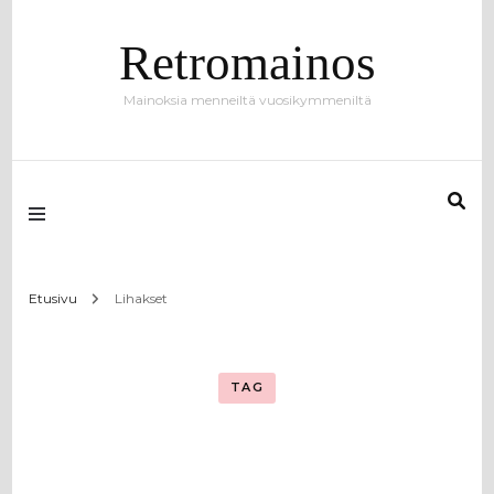
Retromainos
Mainoksia menneiltä vuosikymmeniltä
Etusivu
Lihakset
TAG