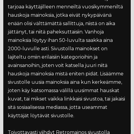
tarjoaa käyttäjilleen menneiltä vuosikymmeniltä
hauskoja mainoksia, jotka eivät nykypäivänä
enään olisi välttämättä sallittuja, niistä on aika
jättänyt, tai niitä paheksuttaisiin. Vanhoja
mainoksia löytyy ihan 50-luvulta saakka aina
2000-luvulle asti. Sivustolla mainokset on
lajiteltu omiin erilaisiin kategorioihin ja
avainsanoihin, joten voit katsella juuri niitä
hauskoja mainoksia mistä eniten pidät. Lisäämme
sivustolle uusia mainoksia aina kun kerkeämme,
joten käy katsomassa välillä uusimmat hauskat
kuvat, tai mikset vaikka linkkaisi sivustoa, tai jakaisi
sitä sosiaalisessa mediassa, jotta useammat
käyttäjät löytävät sivustolle.
Toivottavasti viihdyt Retromainos sivustolla