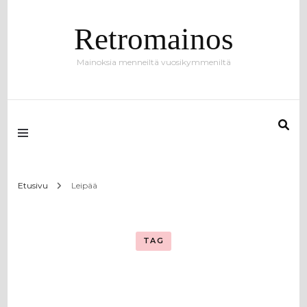
Retromainos
Mainoksia menneiltä vuosikymmeniltä
Etusivu
Leipää
TAG