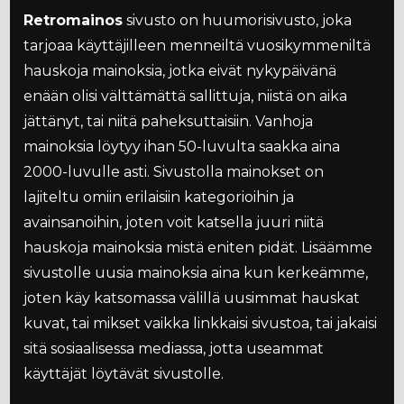
Retromainos
sivusto on huumorisivusto, joka
tarjoaa käyttäjilleen menneiltä vuosikymmeniltä
hauskoja mainoksia, jotka eivät nykypäivänä
enään olisi välttämättä sallittuja, niistä on aika
jättänyt, tai niitä paheksuttaisiin. Vanhoja
mainoksia löytyy ihan 50-luvulta saakka aina
2000-luvulle asti. Sivustolla mainokset on
lajiteltu omiin erilaisiin kategorioihin ja
avainsanoihin, joten voit katsella juuri niitä
hauskoja mainoksia mistä eniten pidät. Lisäämme
sivustolle uusia mainoksia aina kun kerkeämme,
joten käy katsomassa välillä uusimmat hauskat
kuvat, tai mikset vaikka linkkaisi sivustoa, tai jakaisi
sitä sosiaalisessa mediassa, jotta useammat
käyttäjät löytävät sivustolle.