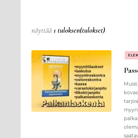
näyttää
1 tuloksen(tulokset)
ELE
Pass
Muist
kovas
tarjos
myynti
palka
olema
saatav