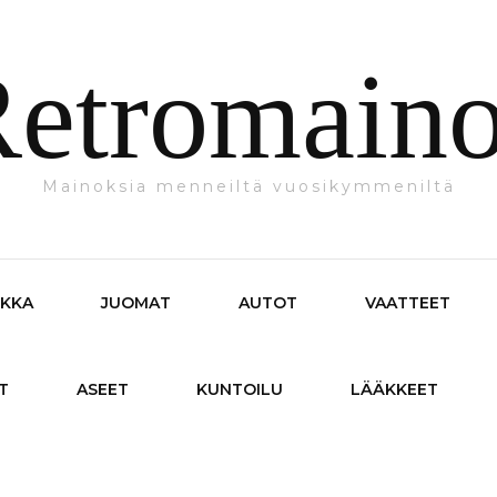
etromain
Mainoksia menneiltä vuosikymmeniltä
IKKA
JUOMAT
AUTOT
VAATTEET
T
ASEET
KUNTOILU
LÄÄKKEET