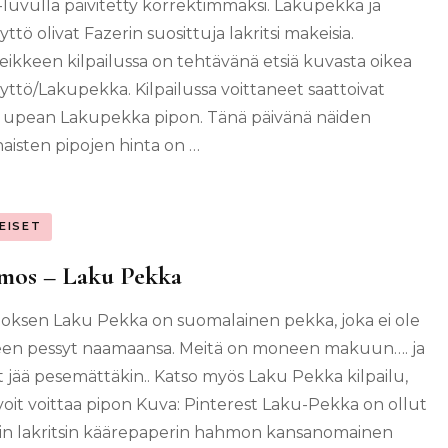
luvulla päivitetty korrektimmaksi. Lakupekka ja
ttö olivat Fazerin suosittuja lakritsi makeisia.
leikkeen kilpailussa on tehtävänä etsiä kuvasta oikea
yttö/Lakupekka. Kilpailussa voittaneet saattoivat
 upean Lakupekka pipon. Tänä päivänä näiden
naisten pipojen hinta on …
EISET
mos – Laku Pekka
ksen Laku Pekka on suomalainen pekka, joka ei ole
en pessyt naamaansa. Meitä on moneen makuun…. ja
t jää pesemättäkin.. Katso myös Laku Pekka kilpailu,
 voit voittaa pipon Kuva: Pinterest Laku-Pekka on ollut
in lakritsin käärepaperin hahmon kansanomainen