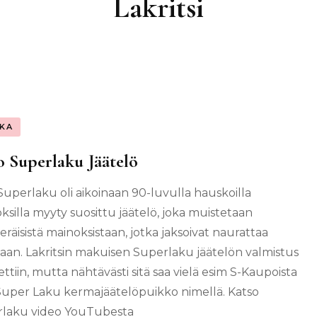
Lakritsi
KA
o Superlaku Jäätelö
 Superlaku oli aikoinaan 90-luvulla hauskoilla
ksilla myyty suosittu jäätelö, joka muistetaan
räisistä mainoksistaan, jotka jaksoivat naurattaa
naan. Lakritsin makuisen Superlaku jäätelön valmistus
ttiin, mutta nähtävästi sitä saa vielä esim S-Kaupoista
Super Laku kermajäätelöpuikko nimellä. Katso
laku video YouTubesta