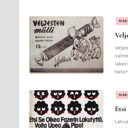
MAK
Velj
Velje
valmi
laker
tiete
MAK
Etsi
Lakup