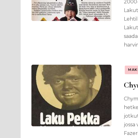
2000-
Lakuty
Lehti
Lakut
saada
harvi
MAK
Chy
Chymo
hetke
jotku
jossa
Fazer