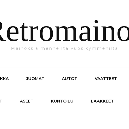
etromain
Mainoksia menneiltä vuosikymmeniltä
IKKA
JUOMAT
AUTOT
VAATTEET
T
ASEET
KUNTOILU
LÄÄKKEET