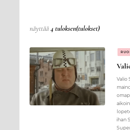
näyttää
4 tuloksen(tulokset)
RUO
Vali
Valio
maino
omape
aikoi
lopete
ihan 
Super