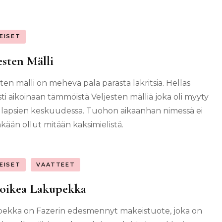
EISET
esten Mälli
sten mälli on mehevä pala parasta lakritsia. Hellas
sti aikoinaan tämmöistä Veljesten mälliä joka oli myyty
i lapsien keskuudessa. Tuohon aikaanhan nimessä ei
nkään ollut mitään kaksimielistä.
EISET
VAATTEET
 oikea Lakupekka
ekka on Fazerin edesmennyt makeistuote, joka on