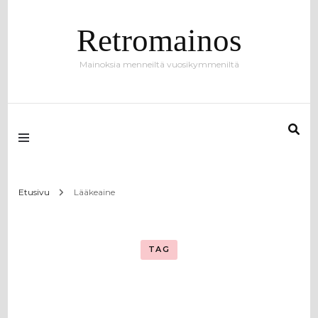
Retromainos
Mainoksia menneiltä vuosikymmeniltä
Etusivu
Lääkeaine
TAG