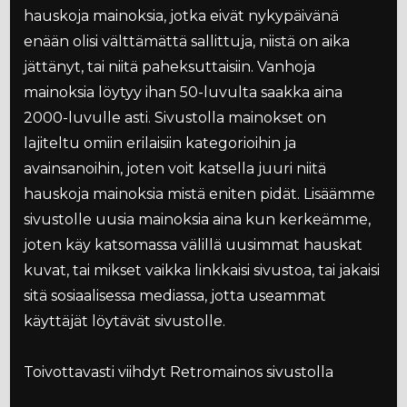
hauskoja mainoksia, jotka eivät nykypäivänä
enään olisi välttämättä sallittuja, niistä on aika
jättänyt, tai niitä paheksuttaisiin. Vanhoja
mainoksia löytyy ihan 50-luvulta saakka aina
2000-luvulle asti. Sivustolla mainokset on
lajiteltu omiin erilaisiin kategorioihin ja
avainsanoihin, joten voit katsella juuri niitä
hauskoja mainoksia mistä eniten pidät. Lisäämme
sivustolle uusia mainoksia aina kun kerkeämme,
joten käy katsomassa välillä uusimmat hauskat
kuvat, tai mikset vaikka linkkaisi sivustoa, tai jakaisi
sitä sosiaalisessa mediassa, jotta useammat
käyttäjät löytävät sivustolle.
Toivottavasti viihdyt Retromainos sivustolla