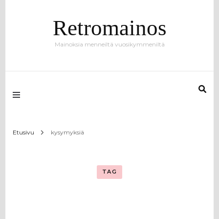
Retromainos
Mainoksia menneiltä vuosikymmeniltä
Etusivu
kysymyksiä
TAG