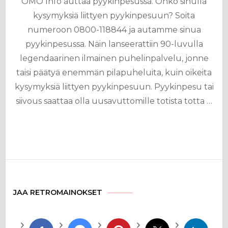
OMO Info auttaa pyykinpesussa. Onko sinulla
kysymyksiä liittyen pyykinpesuun? Soita
numeroon 0800-118844 ja autamme sinua
pyykinpesussa. Näin lanseerattiin 90-luvulla
legendaarinen ilmainen puhelinpalvelu, jonne
taisi päätyä enemmän pilapuheluita, kuin oikeita
kysymyksiä liittyen pyykinpesuun. Pyykinpesu tai
siivous saattaa olla uusavuttomille totista totta …
JAA RETROMAINOKSET