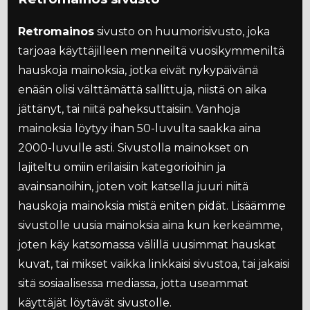
Retromainos
sivusto on huumorisivusto, joka
tarjoaa käyttäjilleen menneiltä vuosikymmeniltä
hauskoja mainoksia, jotka eivät nykypäivänä
enään olisi välttämättä sallittuja, niistä on aika
jättänyt, tai niitä paheksuttaisiin. Vanhoja
mainoksia löytyy ihan 50-luvulta saakka aina
2000-luvulle asti. Sivustolla mainokset on
lajiteltu omiin erilaisiin kategorioihin ja
avainsanoihin, joten voit katsella juuri niitä
hauskoja mainoksia mistä eniten pidät. Lisäämme
sivustolle uusia mainoksia aina kun kerkeämme,
joten käy katsomassa välillä uusimmat hauskat
kuvat, tai mikset vaikka linkkaisi sivustoa, tai jakaisi
sitä sosiaalisessa mediassa, jotta useammat
käyttäjät löytävät sivustolle.