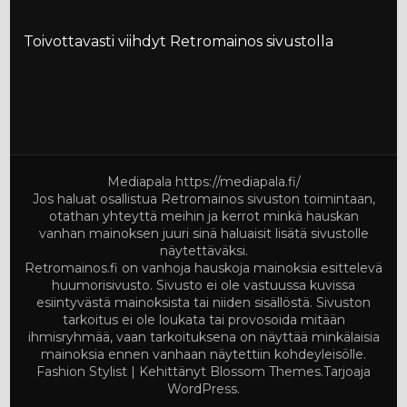
Toivottavasti viihdyt Retromainos sivustolla
Mediapala
https://mediapala.fi/
Jos haluat osallistua Retromainos sivuston toimintaan,
otathan yhteyttä meihin ja kerrot minkä hauskan
vanhan mainoksen juuri sinä haluaisit lisätä sivustolle
näytettäväksi.
Retromainos.fi on vanhoja hauskoja mainoksia esittelevä
huumorisivusto. Sivusto ei ole vastuussa kuvissa
esiintyvästä mainoksista tai niiden sisällöstä. Sivuston
tarkoitus ei ole loukata tai provosoida mitään
ihmisryhmää, vaan tarkoituksena on näyttää minkälaisia
mainoksia ennen vanhaan näytettiin kohdeyleisölle.
Fashion Stylist | Kehittänyt
Blossom Themes
.Tarjoaja
WordPress
.