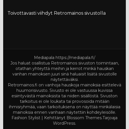
Toivottavasti viihdyt Retromainos sivustolla
Mediapala
https://mediapala.fi/
Jos haluat osallistua Retromainos sivuston toimintaan,
otathan yhteyttä meihin ja kerrot minkä hauskan
vanhan mainoksen juuri sinä haluaisit lisätä sivustolle
näytettäväksi.
Retromainos.fi on vanhoja hauskoja mainoksia esittelevä
huumorisivusto. Sivusto ei ole vastuussa kuvissa
esiintyvästä mainoksista tai niiden sisällöstä. Sivuston
tarkoitus ei ole loukata tai provosoida mitään
ihmisryhmää, vaan tarkoituksena on näyttää minkälaisia
mainoksia ennen vanhaan näytettiin kohdeyleisölle.
Fashion Stylist | Kehittänyt
Blossom Themes
.Tarjoaja
WordPress
.