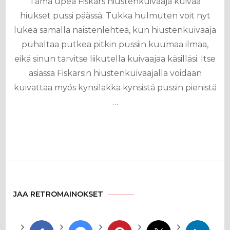
Tämä upea Fiskars hiustenkuivaaja kuivaa
hiukset pussi päässä. Tukka hulmuten voit nyt
lukea samalla naistenlehteä, kun hiustenkuivaaja
puhaltaa putkea pitkin pussiin kuumaa ilmaa,
eikä sinun tarvitse liikutella kuivaajaa käsilläsi. Itse
asiassa Fiskarsin hiustenkuivaajalla voidaan
kuivattaa myös kynsilakka kynsistä pussin pienistä
…
JAA RETROMAINOKSET