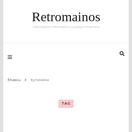
Retromainos
Mainoksia menneiltä vuosikymmeniltä
Etusivu
Kynsilakka
TAG