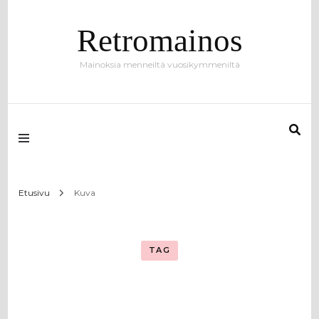
Retromainos
Mainoksia menneiltä vuosikymmeniltä
Etusivu
Kuva
TAG