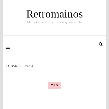
Retromainos
Mainoksia menneiltä vuosikymmeniltä
Etusivu
Kuski
TAG