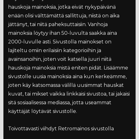
hauskoja mainoksia, jotka eivät nykypäivänä
enään olisi välttämättä sallittuja, niistä on aika
jättänyt, tai niitä paheksuttaisiin. Vanhoja
mainoksia löytyy ihan 50-luvulta saakka aina
2000-luvulle asti. Sivustolla mainokset on
lajiteltu omiin erilaisiin kategorioihin ja
avainsanoihin, joten voit katsella juuri niitä
hauskoja mainoksia mistä eniten pidät. Lisäämme
sivustolle uusia mainoksia aina kun kerkeämme,
joten käy katsomassa välillä uusimmat hauskat
kuvat, tai mikset vaikka linkkaisi sivustoa, tai jakaisi
sitä sosiaalisessa mediassa, jotta useammat
käyttäjät löytävät sivustolle.
Toivottavasti viihdyt Retromainos sivustolla