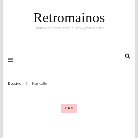
Retromainos
Mainoksia menneiltä vuosikymmeniltä
Etusivu
Kurkulle
TAG