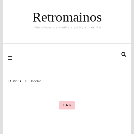
Retromainos
Mainoksia menneiltä vuosikymmeniltä
Etusivu
Kotka
TAG