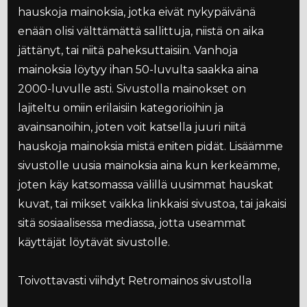
hauskoja mainoksia, jotka eivät nykypäivänä
enään olisi välttämättä sallittuja, niistä on aika
jättänyt, tai niitä paheksuttaisiin. Vanhoja
mainoksia löytyy ihan 50-luvulta saakka aina
2000-luvulle asti. Sivustolla mainokset on
lajiteltu omiin erilaisiin kategorioihin ja
avainsanoihin, joten voit katsella juuri niitä
hauskoja mainoksia mistä eniten pidät. Lisäämme
sivustolle uusia mainoksia aina kun kerkeämme,
joten käy katsomassa välillä uusimmat hauskat
kuvat, tai mikset vaikka linkkaisi sivustoa, tai jakaisi
sitä sosiaalisessa mediassa, jotta useammat
käyttäjät löytävät sivustolle.
Toivottavasti viihdyt Retromainos sivustolla