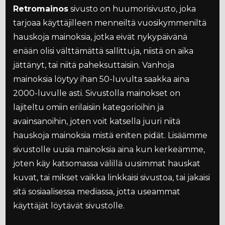
Retromainos
sivusto on huumorisivusto, joka
tarjoaa käyttäjilleen menneiltä vuosikymmeniltä
hauskoja mainoksia, jotka eivät nykypäivänä
enään olisi välttämättä sallittuja, niistä on aika
jättänyt, tai niitä paheksuttaisiin. Vanhoja
mainoksia löytyy ihan 50-luvulta saakka aina
2000-luvulle asti. Sivustolla mainokset on
lajiteltu omiin erilaisiin kategorioihin ja
avainsanoihin, joten voit katsella juuri niitä
hauskoja mainoksia mistä eniten pidät. Lisäämme
sivustolle uusia mainoksia aina kun kerkeämme,
joten käy katsomassa välillä uusimmat hauskat
kuvat, tai mikset vaikka linkkaisi sivustoa, tai jakaisi
sitä sosiaalisessa mediassa, jotta useammat
käyttäjät löytävät sivustolle.