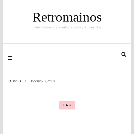
Retromainos
Mainoksia menneiltä vuosikymmeniltä
Etusivu
Kotiinkuljetus
TAG