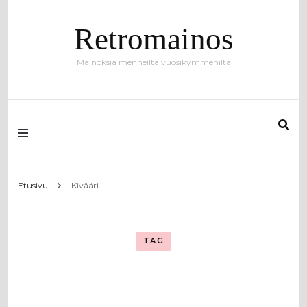
Retromainos
Mainoksia menneiltä vuosikymmeniltä
Etusivu
Kivääri
TAG