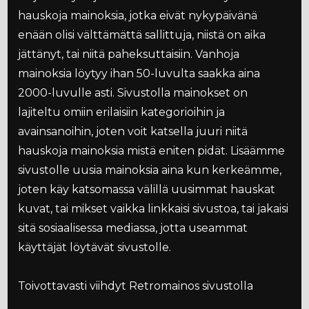
hauskoja mainoksia, jotka eivät nykypäivänä
enään olisi välttämättä sallittuja, niistä on aika
jättänyt, tai niitä paheksuttaisiin. Vanhoja
mainoksia löytyy ihan 50-luvulta saakka aina
2000-luvulle asti. Sivustolla mainokset on
lajiteltu omiin erilaisiin kategorioihin ja
avainsanoihin, joten voit katsella juuri niitä
hauskoja mainoksia mistä eniten pidät. Lisäämme
sivustolle uusia mainoksia aina kun kerkeämme,
joten käy katsomassa välillä uusimmat hauskat
kuvat, tai mikset vaikka linkkaisi sivustoa, tai jakaisi
sitä sosiaalisessa mediassa, jotta useammat
käyttäjät löytävät sivustolle.
Toivottavasti viihdyt Retromainos sivustolla