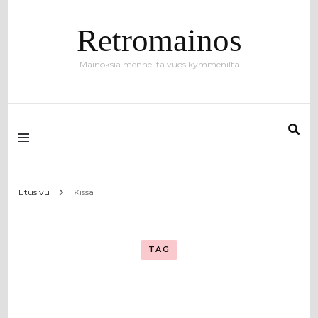
Retromainos
Mainoksia menneiltä vuosikymmeniltä
Etusivu
Kissa
TAG