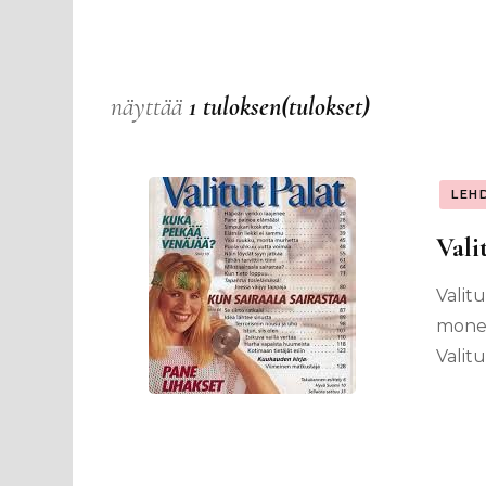
näyttää
1 tuloksen(tulokset)
LEH
Vali
Valit
monen
Valitu