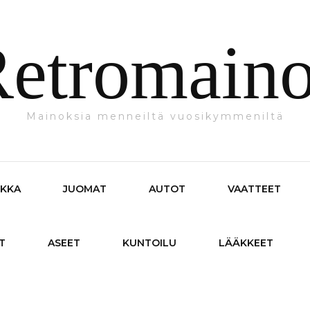
etromain
Mainoksia menneiltä vuosikymmeniltä
IKKA
JUOMAT
AUTOT
VAATTEET
T
ASEET
KUNTOILU
LÄÄKKEET