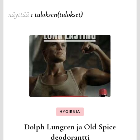
näyttää
1 tuloksen(tulokset)
HYGIENIA
Dolph Lungren ja Old Spice
deodorantti