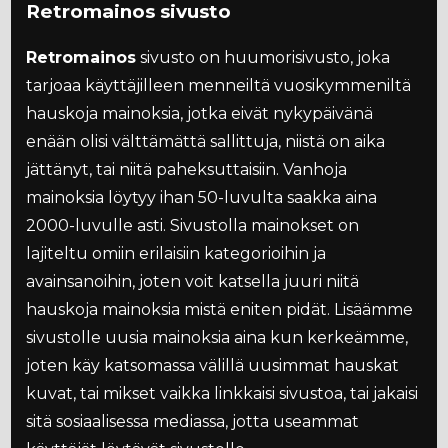
Retromainos sivusto
Retromainos
sivusto on huumorisivusto, joka
tarjoaa käyttäjilleen menneiltä vuosikymmeniltä
hauskoja mainoksia, jotka eivät nykypäivänä
enään olisi välttämättä sallittuja, niistä on aika
jättänyt, tai niitä paheksuttaisiin. Vanhoja
mainoksia löytyy ihan 50-luvulta saakka aina
2000-luvulle asti. Sivustolla mainokset on
lajiteltu omiin erilaisiin kategorioihin ja
avainsanoihin, joten voit katsella juuri niitä
hauskoja mainoksia mistä eniten pidät. Lisäämme
sivustolle uusia mainoksia aina kun kerkeämme,
joten käy katsomassa välillä uusimmat hauskat
kuvat, tai mikset vaikka linkkaisi sivustoa, tai jakaisi
sitä sosiaalisessa mediassa, jotta useammat