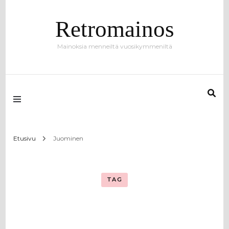
Retromainos
Mainoksia menneiltä vuosikymmeniltä
Etusivu
Juominen
TAG