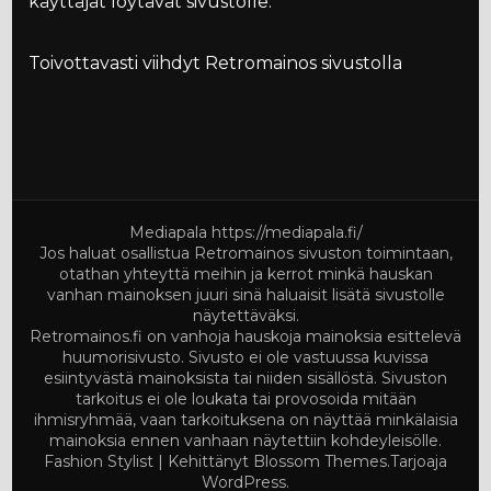
käyttäjät löytävät sivustolle.
Toivottavasti viihdyt Retromainos sivustolla
Mediapala
https://mediapala.fi/
Jos haluat osallistua Retromainos sivuston toimintaan,
otathan yhteyttä meihin ja kerrot minkä hauskan
vanhan mainoksen juuri sinä haluaisit lisätä sivustolle
näytettäväksi.
Retromainos.fi on vanhoja hauskoja mainoksia esittelevä
huumorisivusto. Sivusto ei ole vastuussa kuvissa
esiintyvästä mainoksista tai niiden sisällöstä. Sivuston
tarkoitus ei ole loukata tai provosoida mitään
ihmisryhmää, vaan tarkoituksena on näyttää minkälaisia
mainoksia ennen vanhaan näytettiin kohdeyleisölle.
Fashion Stylist | Kehittänyt
Blossom Themes
.Tarjoaja
WordPress
.