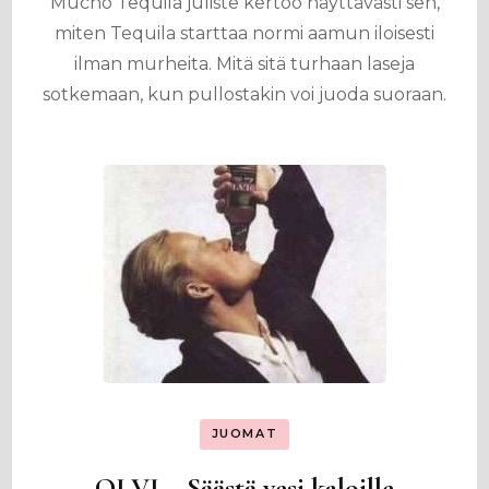
Mucho Tequila juliste kertoo näyttävästi sen,
miten Tequila starttaa normi aamun iloisesti
ilman murheita. Mitä sitä turhaan laseja
sotkemaan, kun pullostakin voi juoda suoraan.
JUOMAT
OLVI – Säästä vesi kaloille