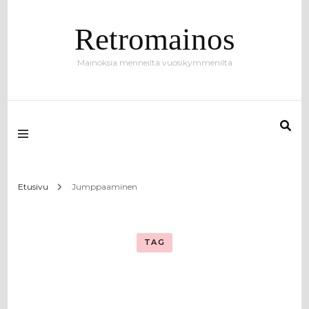
Retromainos
Mainoksia menneiltä vuosikymmeniltä
Etusivu
Jumppaaminen
TAG