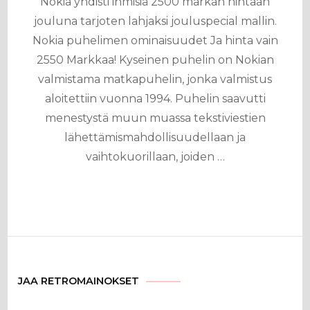
Nokia yhdisti ihmisiä 2500 markan hintaan
jouluna tarjoten lahjaksi jouluspecial mallin.
Nokia puhelimen ominaisuudet Ja hinta vain
2550 Markkaa! Kyseinen puhelin on Nokian
valmistama matkapuhelin, jonka valmistus
aloitettiin vuonna 1994. Puhelin saavutti
menestystä muun muassa tekstiviestien
lähettämismahdollisuudellaan ja
vaihtokuorillaan, joiden …
JAA RETROMAINOKSET