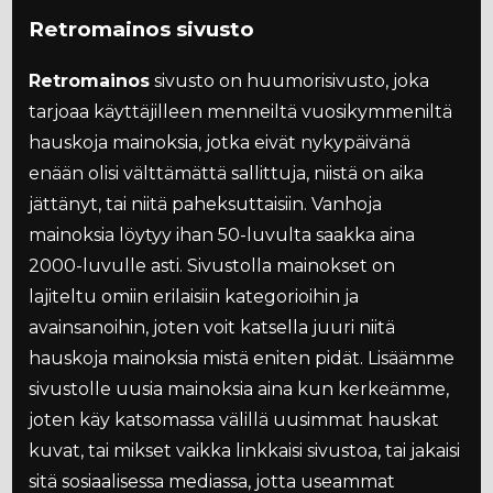
Retromainos sivusto
Retromainos
sivusto on huumorisivusto, joka
tarjoaa käyttäjilleen menneiltä vuosikymmeniltä
hauskoja mainoksia, jotka eivät nykypäivänä
enään olisi välttämättä sallittuja, niistä on aika
jättänyt, tai niitä paheksuttaisiin. Vanhoja
mainoksia löytyy ihan 50-luvulta saakka aina
2000-luvulle asti. Sivustolla mainokset on
lajiteltu omiin erilaisiin kategorioihin ja
avainsanoihin, joten voit katsella juuri niitä
hauskoja mainoksia mistä eniten pidät. Lisäämme
sivustolle uusia mainoksia aina kun kerkeämme,
joten käy katsomassa välillä uusimmat hauskat
kuvat, tai mikset vaikka linkkaisi sivustoa, tai jakaisi
sitä sosiaalisessa mediassa, jotta useammat