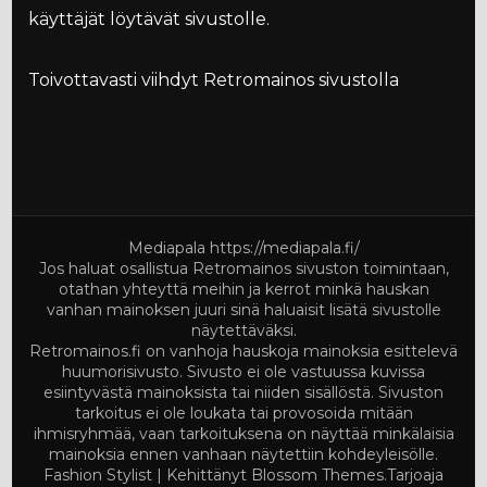
käyttäjät löytävät sivustolle.
Toivottavasti viihdyt Retromainos sivustolla
Mediapala
https://mediapala.fi/
Jos haluat osallistua Retromainos sivuston toimintaan,
otathan yhteyttä meihin ja kerrot minkä hauskan
vanhan mainoksen juuri sinä haluaisit lisätä sivustolle
näytettäväksi.
Retromainos.fi on vanhoja hauskoja mainoksia esittelevä
huumorisivusto. Sivusto ei ole vastuussa kuvissa
esiintyvästä mainoksista tai niiden sisällöstä. Sivuston
tarkoitus ei ole loukata tai provosoida mitään
ihmisryhmää, vaan tarkoituksena on näyttää minkälaisia
mainoksia ennen vanhaan näytettiin kohdeyleisölle.
Fashion Stylist | Kehittänyt
Blossom Themes
.Tarjoaja