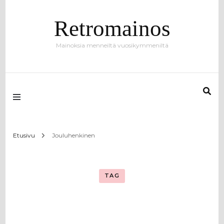
Retromainos
Mainoksia menneiltä vuosikymmeniltä
Etusivu
Jouluhenkinen
TAG