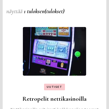
näyttää
1 tuloksen(tulokset)
UUTISET
Retropelit nettikasinoilla