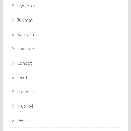
Hygienia
Juomat
Kuntoilu
Lääkkeet
Lehdet
Lelut
Makeiset
Musiikki
Pelit