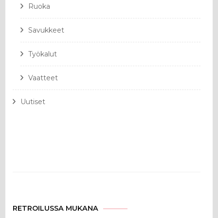
Ruoka
Savukkeet
Työkalut
Vaatteet
Uutiset
RETROILUSSA MUKANA