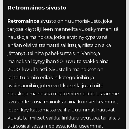
Retromainos sivusto
Retromainos
sivusto on huumorisivusto, joka
tarjoaa käyttäjilleen menneiltä vuosikymmeniltä
hauskoja mainoksia, jotka eivät nykypäivänä
enään olisi välttämättä sallittuja, niistä on aika
jättänyt, tai niitä paheksuttaisiin. Vanhoja
mainoksia löytyy ihan 50-luvulta saakka aina
2000-luvulle asti. Sivustolla mainokset on
lajiteltu omiin erilaisiin kategorioihin ja
avainsanoihin, joten voit katsella juuri niitä
hauskoja mainoksia mistä eniten pidät. Lisäämme
sivustolle uusia mainoksia aina kun kerkeämme,
joten käy katsomassa välillä uusimmat hauskat
kuvat, tai mikset vaikka linkkaisi sivustoa, tai jakaisi
sitä sosiaalisessa mediassa, jotta useammat