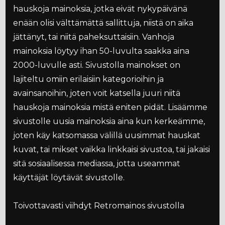
hauskoja mainoksia, jotka eivät nykypäivänä
enään olisi välttämättä sallittuja, niistä on aika
jättänyt, tai niitä paheksuttaisiin. Vanhoja
mainoksia löytyy ihan 50-luvulta saakka aina
2000-luvulle asti. Sivustolla mainokset on
lajiteltu omiin erilaisiin kategorioihin ja
avainsanoihin, joten voit katsella juuri niitä
hauskoja mainoksia mistä eniten pidät. Lisäämme
sivustolle uusia mainoksia aina kun kerkeämme,
joten käy katsomassa välillä uusimmat hauskat
kuvat, tai mikset vaikka linkkaisi sivustoa, tai jakaisi
sitä sosiaalisessa mediassa, jotta useammat
käyttäjät löytävät sivustolle.
Toivottavasti viihdyt Retromainos sivustolla