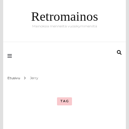
Retromainos
Mainoksia menneiltä vuosikymmeniltä
Etusivu
Jerry
TAG