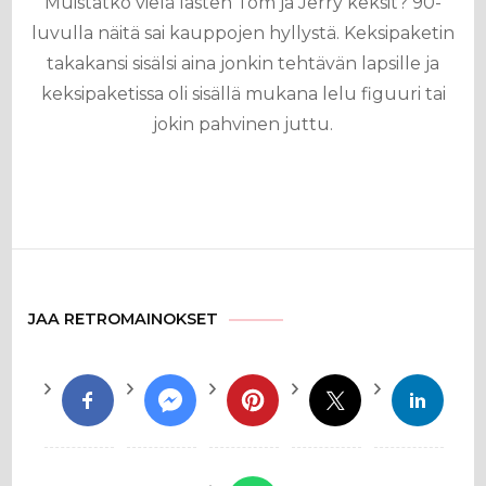
Muistatko vielä lasten Tom ja Jerry keksit? 90-
luvulla näitä sai kauppojen hyllystä. Keksipaketin
takakansi sisälsi aina jonkin tehtävän lapsille ja
keksipaketissa oli sisällä mukana lelu figuuri tai
jokin pahvinen juttu.
JAA RETROMAINOKSET