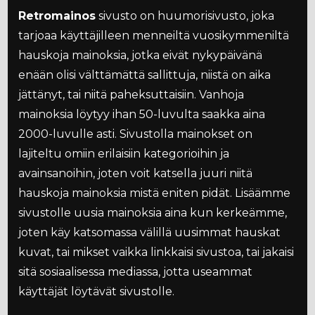
Retromainos
sivusto on huumorisivusto, joka
tarjoaa käyttäjilleen menneiltä vuosikymmeniltä
hauskoja mainoksia, jotka eivät nykypäivänä
enään olisi välttämättä sallittuja, niistä on aika
jättänyt, tai niitä paheksuttaisiin. Vanhoja
mainoksia löytyy ihan 50-luvulta saakka aina
2000-luvulle asti. Sivustolla mainokset on
lajiteltu omiin erilaisiin kategorioihin ja
avainsanoihin, joten voit katsella juuri niitä
hauskoja mainoksia mistä eniten pidät. Lisäämme
sivustolle uusia mainoksia aina kun kerkeämme,
joten käy katsomassa välillä uusimmat hauskat
kuvat, tai mikset vaikka linkkaisi sivustoa, tai jakaisi
sitä sosiaalisessa mediassa, jotta useammat
käyttäjät löytävät sivustolle.