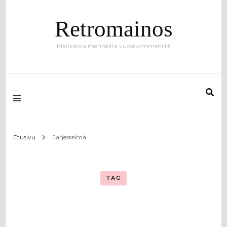
Retromainos
Mainoksia menneiltä vuosikymmeniltä
Etusivu
Järjestelmä
TAG