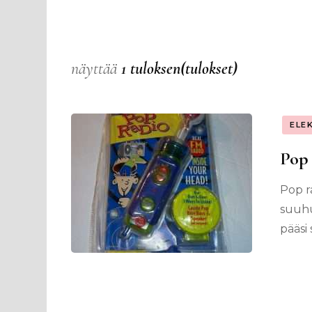
näyttää
1 tuloksen(tulokset)
ELE
Pop 
Pop ra
suuhu
pääsi s