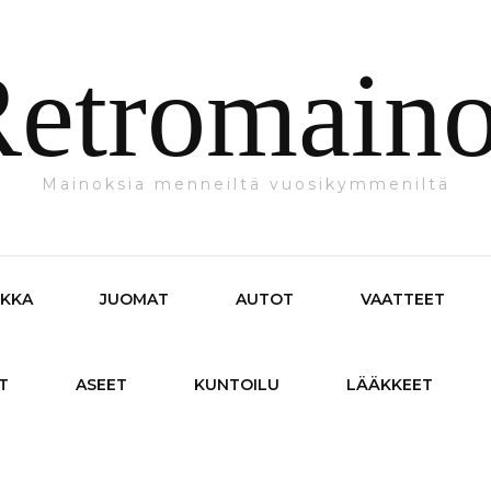
etromain
Mainoksia menneiltä vuosikymmeniltä
IKKA
JUOMAT
AUTOT
VAATTEET
T
ASEET
KUNTOILU
LÄÄKKEET