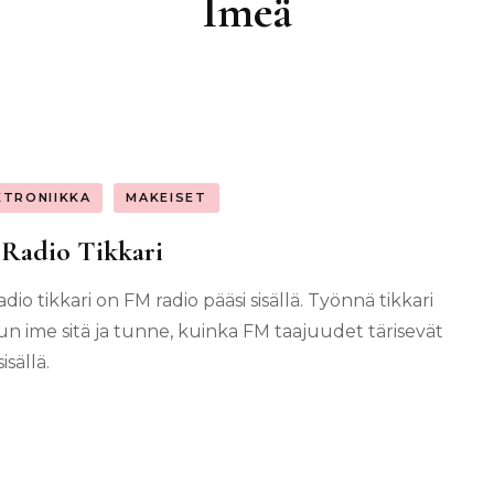
Imeä
KTRONIIKKA
MAKEISET
Radio Tikkari
dio tikkari on FM radio pääsi sisällä. Työnnä tikkari
n ime sitä ja tunne, kuinka FM taajuudet tärisevät
isällä.