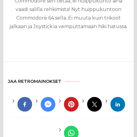
Commodore sen tietää, ei huippukunto aina
vaadi salilla rehkimistä! Nyt huippukuntoon
Commodore 64:sella. Ei muuta kuin trikoot
jalkaan ja Joystick:ia vemputtamaan hiki hatussa.
JAA RETROMAINOKSET