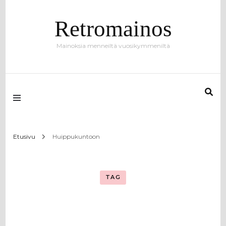
Retromainos
Mainoksia menneiltä vuosikymmeniltä
Etusivu
Huippukuntoon
TAG