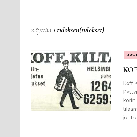
näyttää
1 tuloksen(tulokset)
JUO
KOFF
Koff K
Pysty
korin 
tilaa
joutu