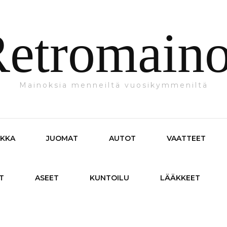
etromain
Mainoksia menneiltä vuosikymmeniltä
IKKA
JUOMAT
AUTOT
VAATTEET
T
ASEET
KUNTOILU
LÄÄKKEET