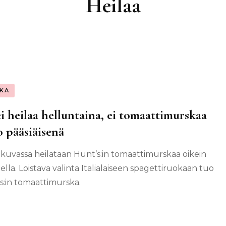
Heilaa
KA
ei heilaa helluntaina, ei tomaattimurskaa
 pääsiäisenä
 kuvassa heilataan Hunt’s:in tomaattimurskaa oikein
ella. Loistava valinta Italialaiseen spagettiruokaan tuo
s:in tomaattimurska.