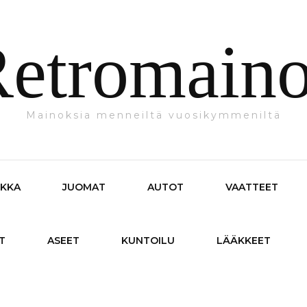
etromain
Mainoksia menneiltä vuosikymmeniltä
IKKA
JUOMAT
AUTOT
VAATTEET
T
ASEET
KUNTOILU
LÄÄKKEET