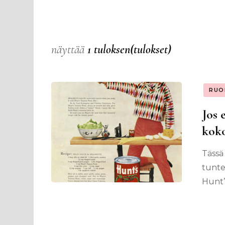
näyttää
1 tuloksen(tulokset)
RUO
Jos 
koko
Tässä
tunte
Hunt’