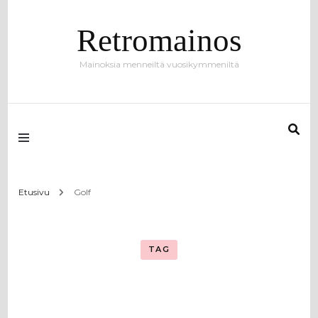
Retromainos
Mainoksia menneiltä vuosikymmeniltä
Etusivu
Golf
TAG