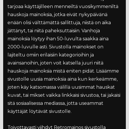
tarjoaa käyttäjilleen menneiltä vuosikymmeniltä
hauskoja mainoksia, jotka eivät nykypäivänä
enään olisi välttämättä sallittuja, niistä on aika
jättänyt, tai niitä paheksuttaisiin. Vanhoja
mainoksia löytyy ihan 50-luvulta saakka aina
2000-luvulle asti. Sivustolla mainokset on
lajiteltu omiin erilaisiin kategorioihin ja
avainsanoihin, joten voit katsella juuri niitä
hauskoja mainoksia mistä eniten pidät. Lisäämme
sivustolle uusia mainoksia aina kun kerkeämme,
joten käy katsomassa välillä uusimmat hauskat
kuvat, tai mikset vaikka linkkaisi sivustoa, tai jakaisi
sitä sosiaalisessa mediassa, jotta useammat
käyttäjät löytävät sivustolle.
Toivottavasti viihdyt Retromainos sivustolla