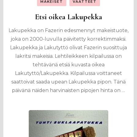
MAKEISET
VAATTEET
Etsi oikea Lakupekka
Lakupekka on Fazerin edesmennyt makeistuote,
joka on 2000-luvulla päivitetty korrektimmaksi.
Lakupekka ja Lakutyttö olivat Fazerin suosittuja
lakritsi makeisia. Lehtileikkeen kilpailussa on
tehtävänä etsiä kuvasta oikea
Lakutyttö/Lakupekka. Kilpailussa voittaneet
saattoivat saada upean Lakupekka pipon. Tänä
päivänä näiden harvinaisten pipojen hinta on …