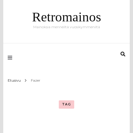
Retromainos
Mainoksia menneiltä vuosikymmeniltä
Etusivu
Fazer
TAG