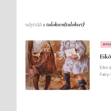
näyttää
1 tuloksen(tulokset)
HYG
Eikö
Eikö ä
Fairy