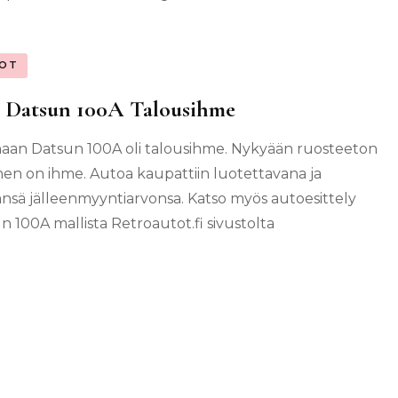
OT
i Datsun 100A Talousihme
naan Datsun 100A oli talousihme. Nykyään ruosteeton
inen on ihme. Autoa kaupattiin luotettavana ja
änsä jälleenmyyntiarvonsa. Katso myös autoesittely
n 100A mallista Retroautot.fi sivustolta