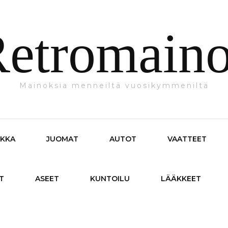
etromain
Mainoksia menneiltä vuosikymmeniltä
IKKA
JUOMAT
AUTOT
VAATTEET
T
ASEET
KUNTOILU
LÄÄKKEET