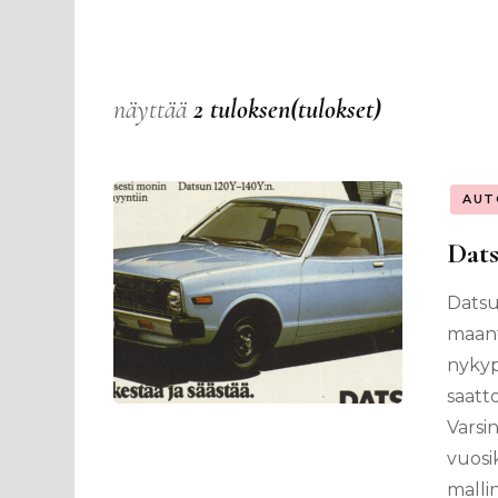
näyttää
2 tuloksen(tulokset)
AUT
Dats
Datsu
maant
nykyp
saatt
Varsi
vuosi
malli