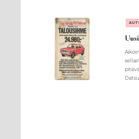
AUT
Uus
Aikoi
sella
pitäv
Datsu