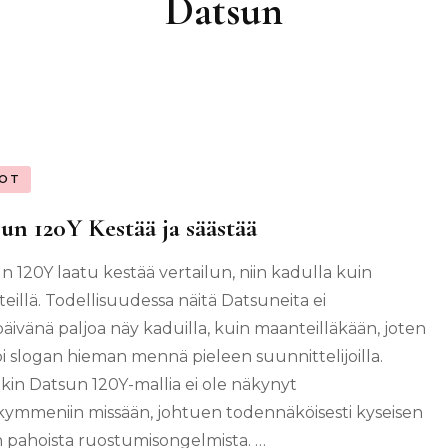
Datsun
OT
un 120Y Kestää ja säästää
n 120Y laatu kestää vertailun, niin kadulla kuin
eillä. Todellisuudessa näitä Datsuneita ei
äivänä paljoa näy kaduilla, kuin maanteilläkään, joten
oi slogan hieman mennä pieleen suunnittelijoilla.
nkin Datsun 120Y-mallia ei ole näkynyt
kymmeniin missään, johtuen todennäköisesti kyseisen
n pahoista ruostumisongelmista. …