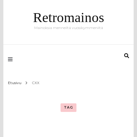
Retromainos
Mainoksia menneiltä vuosikymmeniltä
Etusivu
CXX
TAG