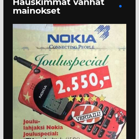
Hauskimmat vanhat
mainokset