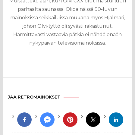
Muistatteko ajan, kun Olvi CXX olut maistui juuri
parhaalta saunassa. Olipa näissä 90-luvun
mainoksissa seikkailuissa mukana myös Hjalmari,
johon Olvi-tyttö oli syvästi rakastunut.
Harmittavasti vastaavia pätkiä ei nähdä enään
nykypäivän televisiomainoksissa.
JAA RETROMAINOKSET