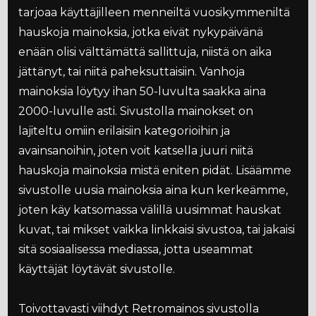
tarjoaa käyttäjilleen menneiltä vuosikymmeniltä
hauskoja mainoksia, jotka eivät nykypäivänä
enään olisi välttämättä sallittuja, niistä on aika
jättänyt, tai niitä paheksuttaisiin. Vanhoja
mainoksia löytyy ihan 50-luvulta saakka aina
2000-luvulle asti. Sivustolla mainokset on
lajiteltu omiin erilaisiin kategorioihin ja
avainsanoihin, joten voit katsella juuri niitä
hauskoja mainoksia mistä eniten pidät. Lisäämme
sivustolle uusia mainoksia aina kun kerkeämme,
joten käy katsomassa välillä uusimmat hauskat
kuvat, tai mikset vaikka linkkaisi sivustoa, tai jakaisi
sitä sosiaalisessa mediassa, jotta useammat
käyttäjät löytävät sivustolle.
Toivottavasti viihdyt Retromainos sivustolla