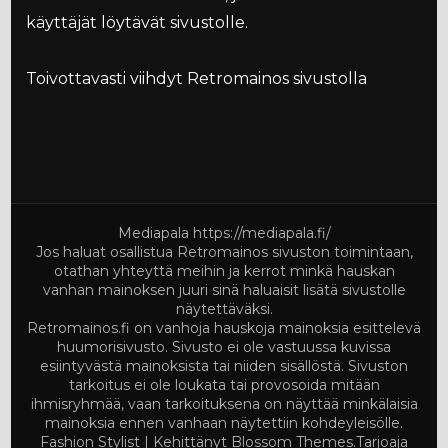
käyttäjät löytävät sivustolle.
Toivottavasti viihdyt Retromainos sivustolla
Mediapala
https://mediapala.fi/
Jos haluat osallistua Retromainos sivuston toimintaan,
otathan yhteyttä meihin ja kerrot minkä hauskan
vanhan mainoksen juuri sinä haluaisit lisätä sivustolle
näytettäväksi.
Retromainos.fi on vanhoja hauskoja mainoksia esittelevä
huumorisivusto. Sivusto ei ole vastuussa kuvissa
esiintyvästä mainoksista tai niiden sisällöstä. Sivuston
tarkoitus ei ole loukata tai provosoida mitään
ihmisryhmää, vaan tarkoituksena on näyttää minkälaisia
mainoksia ennen vanhaan näytettiin kohdeyleisölle.
Fashion Stylist | Kehittänyt
Blossom Themes
.Tarjoaja