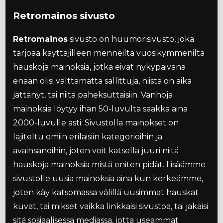
Retromainos sivusto
Retromainos
sivusto on huumorisivusto, joka
tarjoaa käyttäjilleen menneiltä vuosikymmeniltä
hauskoja mainoksia, jotka eivät nykypäivänä
enään olisi välttämättä sallittuja, niistä on aika
jättänyt, tai niitä paheksuttaisiin. Vanhoja
mainoksia löytyy ihan 50-luvulta saakka aina
2000-luvulle asti. Sivustolla mainokset on
lajiteltu omiin erilaisiin kategorioihin ja
avainsanoihin, joten voit katsella juuri niitä
hauskoja mainoksia mistä eniten pidät. Lisäämme
sivustolle uusia mainoksia aina kun kerkeämme,
joten käy katsomassa välillä uusimmat hauskat
kuvat, tai mikset vaikka linkkaisi sivustoa, tai jakaisi
sitä sosiaalisessa mediassa, jotta useammat