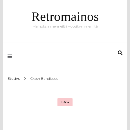
Retromainos
Mainoksia menneiltä vuosikymmeniltä
Etusivu
Crash Bandicoot
TAG