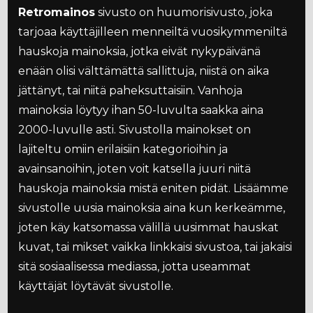
Retromainos
sivusto on huumorisivusto, joka
tarjoaa käyttäjilleen menneiltä vuosikymmeniltä
hauskoja mainoksia, jotka eivät nykypäivänä
enään olisi välttämättä sallittuja, niistä on aika
jättänyt, tai niitä paheksuttaisiin. Vanhoja
mainoksia löytyy ihan 50-luvulta saakka aina
2000-luvulle asti. Sivustolla mainokset on
lajiteltu omiin erilaisiin kategorioihin ja
avainsanoihin, joten voit katsella juuri niitä
hauskoja mainoksia mistä eniten pidät. Lisäämme
sivustolle uusia mainoksia aina kun kerkeämme,
joten käy katsomassa välillä uusimmat hauskat
kuvat, tai mikset vaikka linkkaisi sivustoa, tai jakaisi
sitä sosiaalisessa mediassa, jotta useammat
käyttäjät löytävät sivustolle.