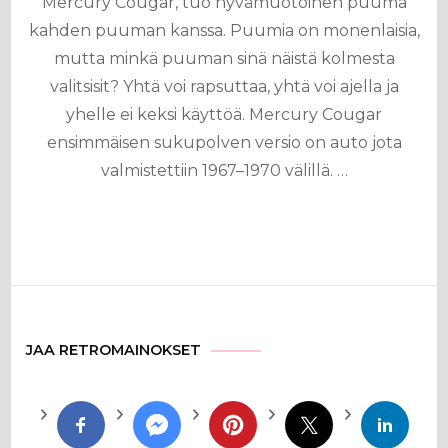
Mercury Cougar, tuo hyvämuotoinen puuma
kahden puuman kanssa. Puumia on monenlaisia,
mutta minkä puuman sinä näistä kolmesta
valitsisit? Yhtä voi rapsuttaa, yhtä voi ajella ja
yhelle ei keksi käyttöä. Mercury Cougar
ensimmäisen sukupolven versio on auto jota
valmistettiin 1967–1970 välillä. …
JAA RETROMAINOKSET