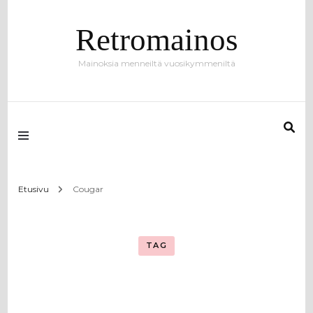
Retromainos
Mainoksia menneiltä vuosikymmeniltä
Etusivu
Cougar
TAG