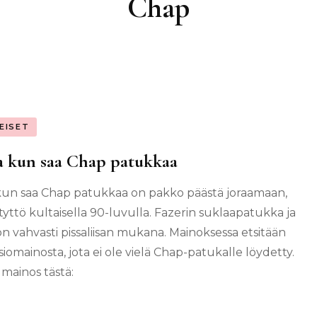
Chap
EISET
 kun saa Chap patukkaa
kun saa Chap patukkaa on pakko päästä joraamaan,
 tyttö kultaisella 90-luvulla. Fazerin suklaapatukka ja
 on vahvasti pissaliisan mukana. Mainoksessa etsitään
siomainosta, jota ei ole vielä Chap-patukalle löydetty.
 mainos tästä: