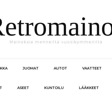
etromain
Mainoksia menneiltä vuosikymmeniltä
IKKA
JUOMAT
AUTOT
VAATTEET
T
ASEET
KUNTOILU
LÄÄKKEET