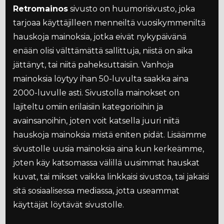
Retromainos
sivusto on huumorisivusto, joka
tarjoaa käyttäjilleen menneiltä vuosikymmeniltä
hauskoja mainoksia, jotka eivät nykypäivänä
enään olisi välttämättä sallittuja, niistä on aika
jättänyt, tai niitä paheksuttaisiin. Vanhoja
mainoksia löytyy ihan 50-luvulta saakka aina
2000-luvulle asti. Sivustolla mainokset on
lajiteltu omiin erilaisiin kategorioihin ja
avainsanoihin, joten voit katsella juuri niitä
hauskoja mainoksia mistä eniten pidät. Lisäämme
sivustolle uusia mainoksia aina kun kerkeämme,
joten käy katsomassa välillä uusimmat hauskat
kuvat, tai mikset vaikka linkkaisi sivustoa, tai jakaisi
sitä sosiaalisessa mediassa, jotta useammat
käyttäjät löytävät sivustolle.