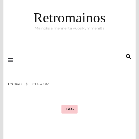
Retromainos
Mainoksia menneiltä vuosikymmeniltä
Etusivu
CD-ROM
TAG