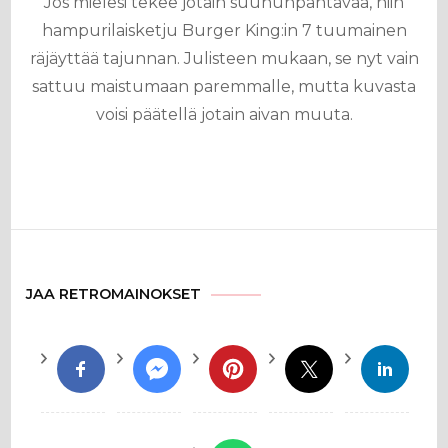
Jos mielesi tekee jotain suuhunpantavaa, niin
hampurilaisketju Burger King:in 7 tuumainen
räjäyttää tajunnan. Julisteen mukaan, se nyt vain
sattuu maistumaan paremmalle, mutta kuvasta
voisi päätellä jotain aivan muuta.
JAA RETROMAINOKSET