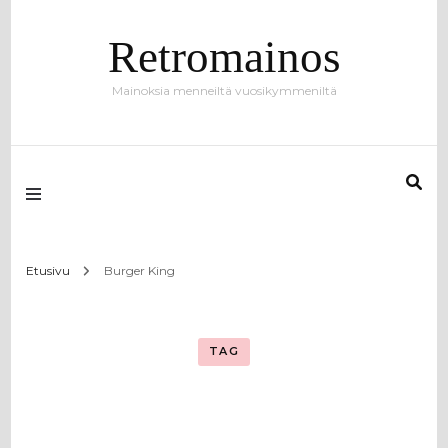
Retromainos
Mainoksia menneiltä vuosikymmeniltä
Etusivu
Burger King
TAG