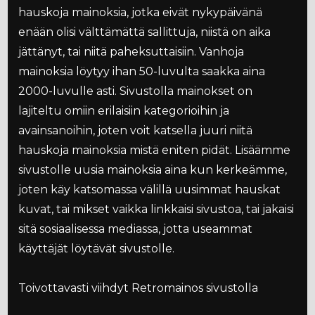
hauskoja mainoksia, jotka eivät nykypäivänä
enään olisi välttämättä sallittuja, niistä on aika
jättänyt, tai niitä paheksuttaisiin. Vanhoja
mainoksia löytyy ihan 50-luvulta saakka aina
2000-luvulle asti. Sivustolla mainokset on
lajiteltu omiin erilaisiin kategorioihin ja
avainsanoihin, joten voit katsella juuri niitä
hauskoja mainoksia mistä eniten pidät. Lisäämme
sivustolle uusia mainoksia aina kun kerkeämme,
joten käy katsomassa välillä uusimmat hauskat
kuvat, tai mikset vaikka linkkaisi sivustoa, tai jakaisi
sitä sosiaalisessa mediassa, jotta useammat
käyttäjät löytävät sivustolle.
Toivottavasti viihdyt Retromainos sivustolla