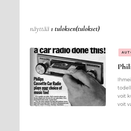
näyttää
1 tuloksen(tulokset)
AUT
Phil
Ihmei
todell
voit k
voit 