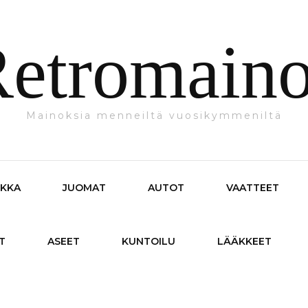
etromain
Mainoksia menneiltä vuosikymmeniltä
IKKA
JUOMAT
AUTOT
VAATTEET
T
ASEET
KUNTOILU
LÄÄKKEET