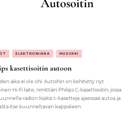
Autosoitin
OT
ELEKTRONIIKKA
MUSIIKKI
ips kasettisoitin autoon
den aika ei ole ohi. Autoihin on kehitetty nyt
inen Hi-Fi laite, nimittäin Philips C-kasettisoitin, jossa
uunnella radion lisäksi c-kasetteja ajaessasi autoa ja
valita itse kuunneltavan kappaleen.