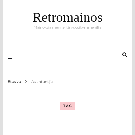
Retromainos
Mainoksia menneiltä vuosikymmeniltä
Etusivu
Asiantuntija
TAG