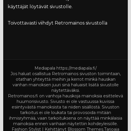
käyttäjät löytävät sivustolle.
Toivottavasti viihdyt Retromainos sivustolla
Mediapala
https://mediapala.fi/
Jos haluat osallistua Retromainos sivuston toimintaan,
otathan yhteyttä meihin ja kerrot minkä hauskan
vanhan mainoksen juuri sinä haluaisit lisätä sivustolle
näytettäväksi.
Retromainos.fi on vanhoja hauskoja mainoksia esittelevä
huumorisivusto. Sivusto ei ole vastuussa kuvissa
esiintyvästä mainoksista tai niiden sisällöstä. Sivuston
tarkoitus ei ole loukata tai provosoida mitään
ihmisryhmää, vaan tarkoituksena on näyttää minkälaisia
mainoksia ennen vanhaan näytettiin kohdeyleisölle.
Fashion Stylist | Kehittänyt
Blossom Themes
.Tarjoaja