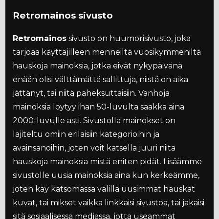
Retromainos sivusto
Retromainos
sivusto on huumorisivusto, joka
tarjoaa käyttäjilleen menneiltä vuosikymmeniltä
hauskoja mainoksia, jotka eivät nykypäivänä
enään olisi välttämättä sallittuja, niistä on aika
jättänyt, tai niitä paheksuttaisiin. Vanhoja
mainoksia löytyy ihan 50-luvulta saakka aina
2000-luvulle asti. Sivustolla mainokset on
lajiteltu omiin erilaisiin kategorioihin ja
avainsanoihin, joten voit katsella juuri niitä
hauskoja mainoksia mistä eniten pidät. Lisäämme
sivustolle uusia mainoksia aina kun kerkeämme,
joten käy katsomassa välillä uusimmat hauskat
kuvat, tai mikset vaikka linkkaisi sivustoa, tai jakaisi
sitä sosiaalisessa mediassa, jotta useammat