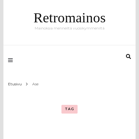
Retromainos
Mainoksia menneiltä vuosikymmeniltä
Etusivu
Ase
TAG