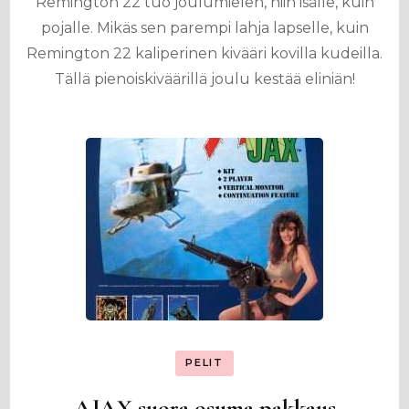
Remington 22 tuo joulumielen, niin isälle, kuin
pojalle. Mikäs sen parempi lahja lapselle, kuin
Remington 22 kaliperinen kivääri kovilla kudeilla.
Tällä pienoiskiväärillä joulu kestää eliniän!
PELIT
AJAX suora osuma pakkaus