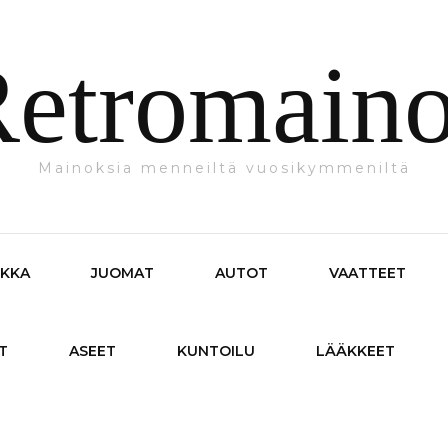
etromain
Mainoksia menneiltä vuosikymmeniltä
IKKA
JUOMAT
AUTOT
VAATTEET
T
ASEET
KUNTOILU
LÄÄKKEET