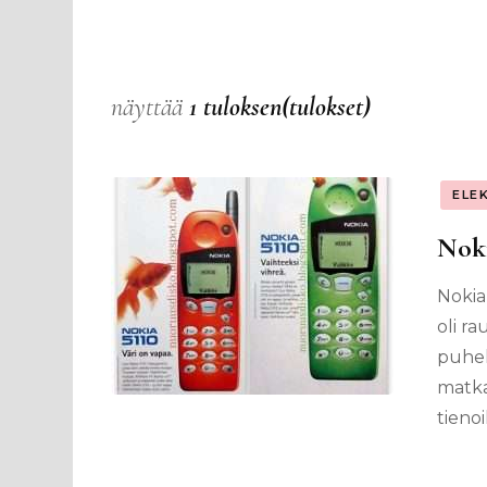
näyttää
1 tuloksen(tulokset)
ELE
Noki
Nokia
oli r
puhel
matka
tienoi