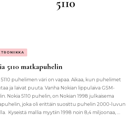
5110
KTRONIIKKA
a 5110 matkapuhelin
 5110 puhelimen väri on vapaa. Aikaa, kun puhelimet
autaa ja laivat puuta. Vanha Nokian lippulaiva GSM-
in. Nokia 5110 puhelin, on Nokian 1998 julkaisema
puhelin, joka oli erittäin suosittu puhelin 2000-luvun
lla. Kyseistä mallia myytiin 1998 noin 8,4 miljoonaa, …