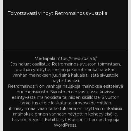
Toivottavasti viihdyt Retromainos sivustolla
Mediapala
https://mediapala.fi/
Jos haluat osallistua Retromainos sivuston toimintaan,
otathan yhteyttä meihin ja kerrot minkä hauskan
vanhan mainoksen juuri sinä haluaisit lisätä sivustolle
näytettäväksi.
Retromainos.fi on vanhoja hauskoja mainoksia esittelevä
huumorisivusto. Sivusto ei ole vastuussa kuvissa
esiintyvästä mainoksista tai niiden sisällöstä. Sivuston
tarkoitus ei ole loukata tai provosoida mitään
ihmisryhmää, vaan tarkoituksena on näyttää minkälaisia
mainoksia ennen vanhaan näytettiin kohdeyleisölle.
Fashion Stylist | Kehittänyt
Blossom Themes
.Tarjoaja
WordPress
.