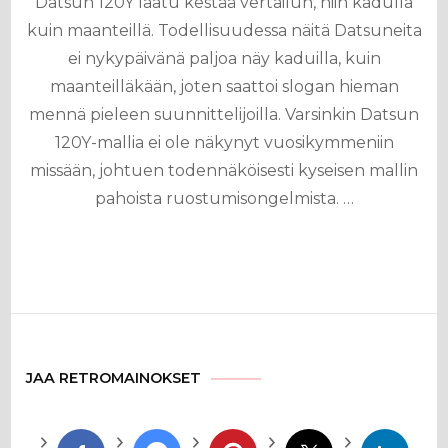
Datsun 120Y laatu kestää vertailun, niin kadulla
kuin maanteillä. Todellisuudessa näitä Datsuneita
ei nykypäivänä paljoa näy kaduilla, kuin
maanteilläkään, joten saattoi slogan hieman
mennä pieleen suunnittelijoilla. Varsinkin Datsun
120Y-mallia ei ole näkynyt vuosikymmeniin
missään, johtuen todennäköisesti kyseisen mallin
pahoista ruostumisongelmista. …
JAA RETROMAINOKSET