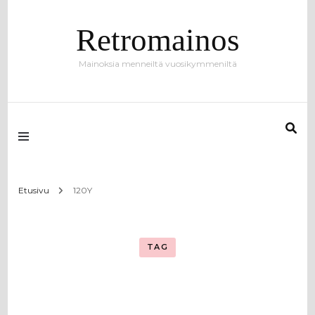
Retromainos
Mainoksia menneiltä vuosikymmeniltä
Etusivu
120Y
TAG