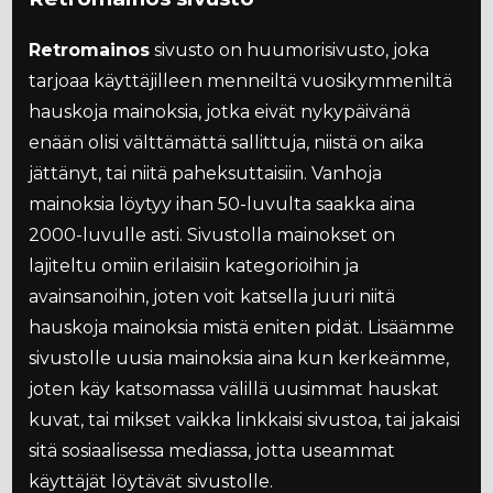
Retromainos
sivusto on huumorisivusto, joka
tarjoaa käyttäjilleen menneiltä vuosikymmeniltä
hauskoja mainoksia, jotka eivät nykypäivänä
enään olisi välttämättä sallittuja, niistä on aika
jättänyt, tai niitä paheksuttaisiin. Vanhoja
mainoksia löytyy ihan 50-luvulta saakka aina
2000-luvulle asti. Sivustolla mainokset on
lajiteltu omiin erilaisiin kategorioihin ja
avainsanoihin, joten voit katsella juuri niitä
hauskoja mainoksia mistä eniten pidät. Lisäämme
sivustolle uusia mainoksia aina kun kerkeämme,
joten käy katsomassa välillä uusimmat hauskat
kuvat, tai mikset vaikka linkkaisi sivustoa, tai jakaisi
sitä sosiaalisessa mediassa, jotta useammat
käyttäjät löytävät sivustolle.