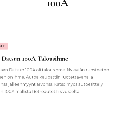
100A
OT
i Datsun 100A Talousihme
naan Datsun 100A oli talousihme. Nykyään ruosteeton
inen on ihme. Autoa kaupattiin luotettavana ja
änsä jälleenmyyntiarvonsa. Katso myös autoesittely
n 100A mallista Retroautot.fi sivustolta