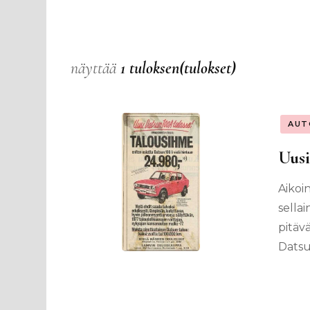
näyttää
1 tuloksen(tulokset)
AUT
Uus
Aikoi
sella
pitäv
Datsu