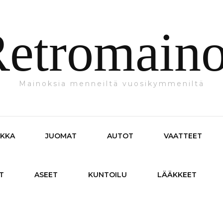
etromain
Mainoksia menneiltä vuosikymmeniltä
IKKA
JUOMAT
AUTOT
VAATTEET
T
ASEET
KUNTOILU
LÄÄKKEET