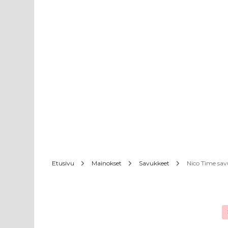
Etusivu
Mainokset
Savukkeet
Nico Time sav