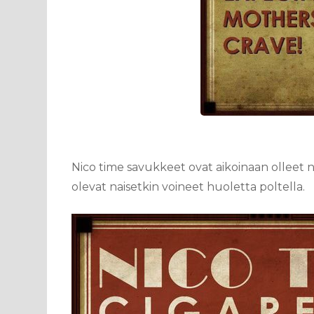
Nico time savukkeet ovat aikoinaan olleet näk
olevat naisetkin voineet huoletta poltella.