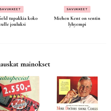
SAVUKKEET
SAVUKKEET
ield tupakkia koko
Miehen Kent on sentin
vulle jouluksi
lyhyempi
hauskat mainokset