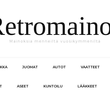
etromain
Mainoksia menneiltä vuosikymmeniltä
IKKA
JUOMAT
AUTOT
VAATTEET
T
ASEET
KUNTOILU
LÄÄKKEET