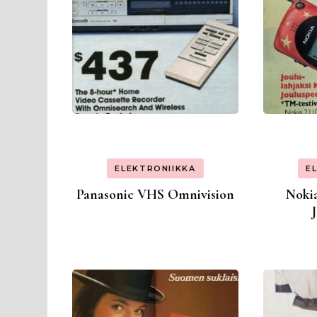
ELEKTRONIIKKA
E
Panasonic VHS Omnivision
Nokia