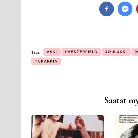
ASKI
CHESTERFIELD
JOULUKSI
J
Tags:
TUPAKKIA
Saatat my
Artikkelien
selaus