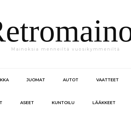
etromain
Mainoksia menneiltä vuosikymmeniltä
IKKA
JUOMAT
AUTOT
VAATTEET
T
ASEET
KUNTOILU
LÄÄKKEET