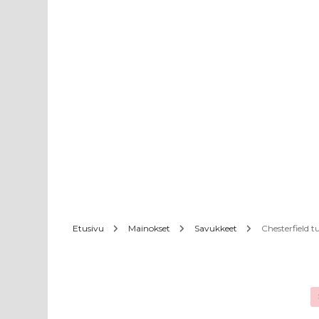
Etusivu
Mainokset
Savukkeet
Chesterfield t