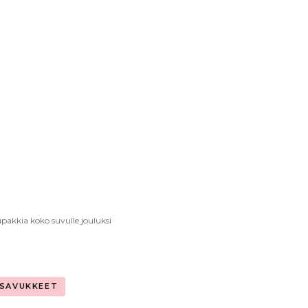
upakkia koko suvulle jouluksi
SAVUKKEET