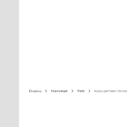
Etusivu
Mainokset
Pelit
Koko perheen Nint