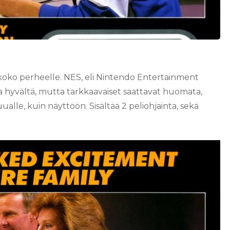
koko perheelle. NES, eli Nintendo Entertainment
a hyvältä, mutta tarkkaavaiset saattavat huomata,
alle, kuin näyttöön. Sisältää 2 peliohjainta, sekä