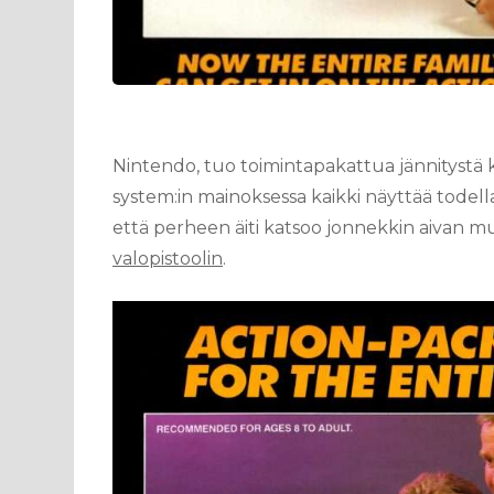
Nintendo, tuo toimintapakattua jännitystä 
system:in mainoksessa kaikki näyttää todell
että perheen äiti katsoo jonnekkin aivan muu
valopistoolin
.