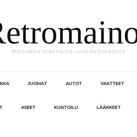
etromain
Mainoksia menneiltä vuosikymmeniltä
IKKA
JUOMAT
AUTOT
VAATTEET
T
ASEET
KUNTOILU
LÄÄKKEET