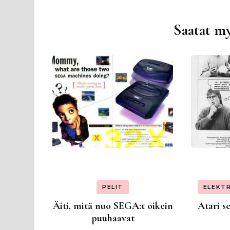
Saatat my
Artikkelien
selaus
PELIT
ELEKT
Äiti, mitä nuo SEGA:t oikein
Atari se
puuhaavat