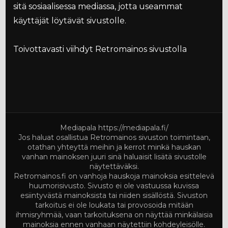
sitä sosiaalisessa mediassa, jotta useammat
käyttäjät löytävät sivustolle.
Toivottavasti viihdyt Retromainos sivustolla
Mediapala
https://mediapala.fi/
Jos haluat osallistua Retromainos sivuston toimintaan,
otathan yhteyttä meihin ja kerrot minkä hauskan
vanhan mainoksen juuri sinä haluaisit lisätä sivustolle
näytettäväksi.
Retromainos.fi on vanhoja hauskoja mainoksia esittelevä
huumorisivusto. Sivusto ei ole vastuussa kuvissa
esiintyvästä mainoksista tai niiden sisällöstä. Sivuston
tarkoitus ei ole loukata tai provosoida mitään
ihmisryhmää, vaan tarkoituksena on näyttää minkälaisia
mainoksia ennen vanhaan näytettiin kohdeyleisölle.