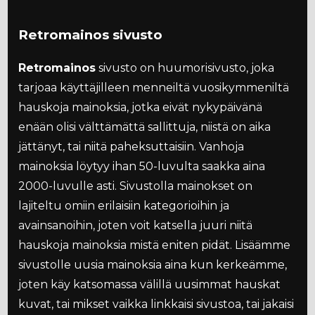
Retromainos sivusto
Retromainos
sivusto on huumorisivusto, joka
tarjoaa käyttäjilleen menneiltä vuosikymmeniltä
hauskoja mainoksia, jotka eivät nykypäivänä
enään olisi välttämättä sallittuja, niistä on aika
jättänyt, tai niitä paheksuttaisiin. Vanhoja
mainoksia löytyy ihan 50-luvulta saakka aina
2000-luvulle asti. Sivustolla mainokset on
lajiteltu omiin erilaisiin kategorioihin ja
avainsanoihin, joten voit katsella juuri niitä
hauskoja mainoksia mistä eniten pidät. Lisäämme
sivustolle uusia mainoksia aina kun kerkeämme,
joten käy katsomassa välillä uusimmat hauskat
kuvat, tai mikset vaikka linkkaisi sivustoa, tai jakaisi