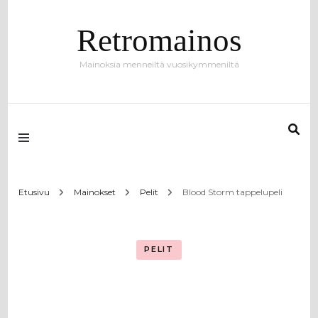
Retromainos
Mainoksia menneiltä vuosikymmeniltä
Etusivu
Mainokset
Pelit
Blood Storm tappelupeli
PELIT