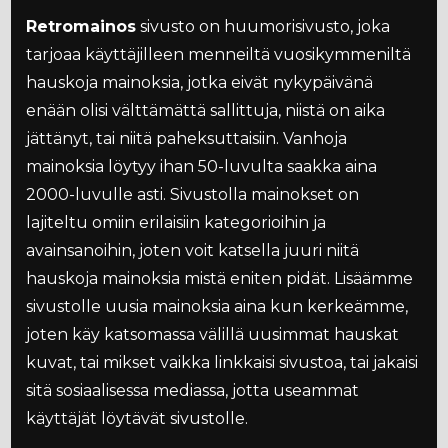
Retromainos
sivusto on huumorisivusto, joka
tarjoaa käyttäjilleen menneiltä vuosikymmeniltä
hauskoja mainoksia, jotka eivät nykypäivänä
enään olisi välttämättä sallittuja, niistä on aika
jättänyt, tai niitä paheksuttaisiin. Vanhoja
mainoksia löytyy ihan 50-luvulta saakka aina
2000-luvulle asti. Sivustolla mainokset on
lajiteltu omiin erilaisiin kategorioihin ja
avainsanoihin, joten voit katsella juuri niitä
hauskoja mainoksia mistä eniten pidät. Lisäämme
sivustolle uusia mainoksia aina kun kerkeämme,
joten käy katsomassa välillä uusimmat hauskat
kuvat, tai mikset vaikka linkkaisi sivustoa, tai jakaisi
sitä sosiaalisessa mediassa, jotta useammat
käyttäjät löytävät sivustolle.