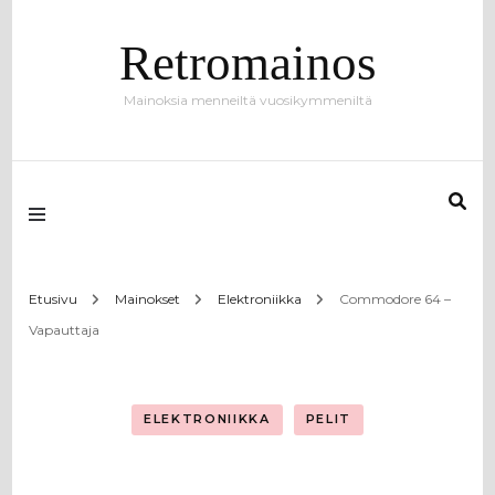
Retromainos
Mainoksia menneiltä vuosikymmeniltä
Etusivu
Mainokset
Elektroniikka
Commodore 64 –
Vapauttaja
ELEKTRONIIKKA
PELIT