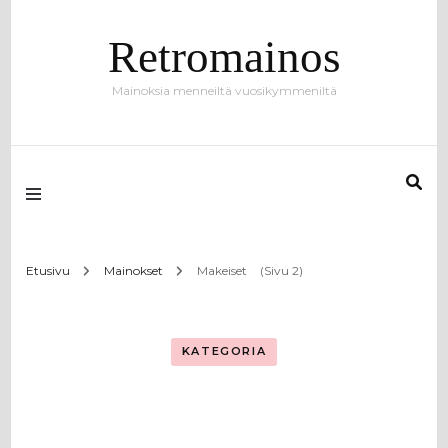
Retromainos
Mainoksia menneiltä vuosikymmeniltä
Etusivu
Mainokset
Makeiset
(Sivu 2)
KATEGORIA