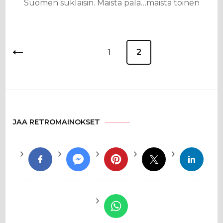
Suomen suklaisin. Maista pala…maista toinen
Artikkelien
Sivu
1
Sivu
2
sivutus
JAA RETROMAINOKSET