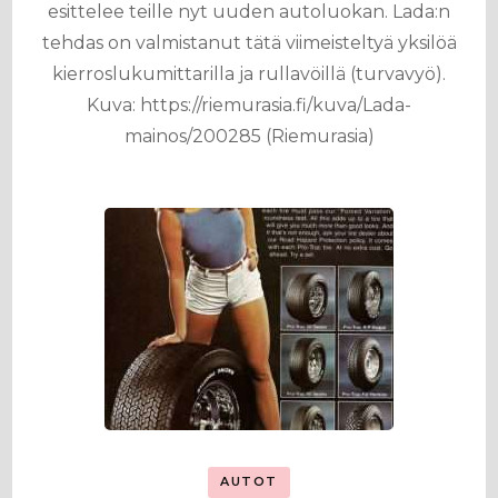
esittelee teille nyt uuden autoluokan. Lada:n
tehdas on valmistanut tätä viimeisteltyä yksilöä
kierroslukumittarilla ja rullavöillä (turvavyö).
Kuva: https://riemurasia.fi/kuva/Lada-
mainos/200285 (Riemurasia)
AUTOT