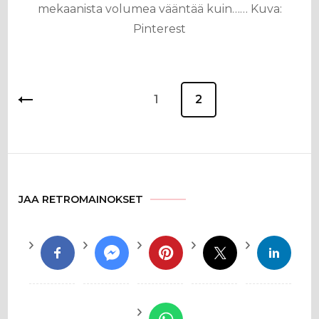
mekaanista volumea vääntää kuin…… Kuva:
Pinterest
Artikkelien
Sivu
1
Sivu
2
sivutus
JAA RETROMAINOKSET