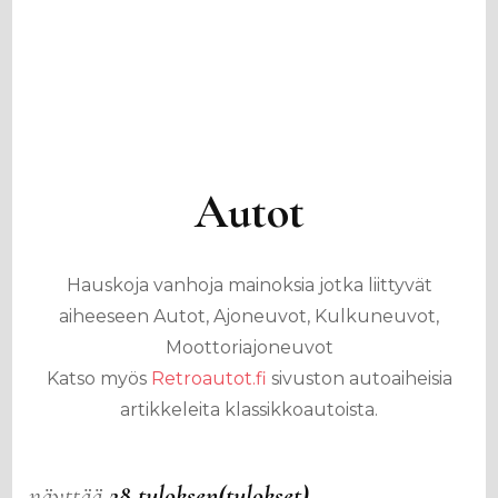
Autot
Hauskoja vanhoja mainoksia jotka liittyvät
aiheeseen Autot, Ajoneuvot, Kulkuneuvot,
Moottoriajoneuvot
Katso myös
Retroautot.fi
sivuston autoaiheisia
artikkeleita klassikkoautoista.
näyttää
28 tuloksen(tulokset)