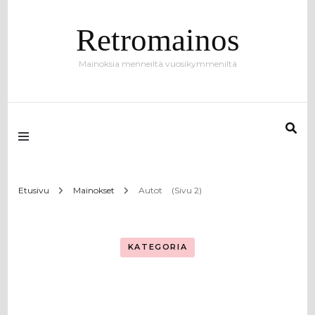
Retromainos
Mainoksia menneiltä vuosikymmeniltä
Etusivu
Mainokset
Autot
(Sivu 2)
KATEGORIA