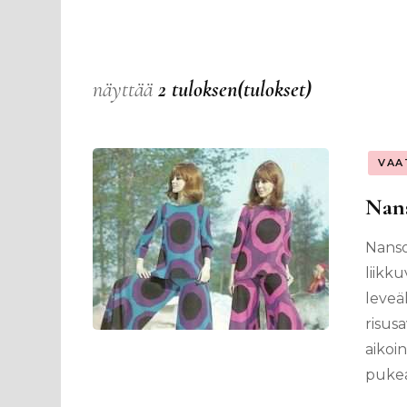
näyttää
2 tuloksen(tulokset)
VAA
Nans
Nanso
liikku
leveäl
risus
aikoi
pukea 