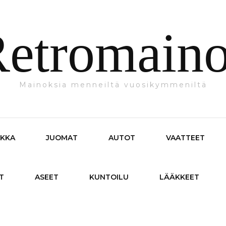
etromain
Mainoksia menneiltä vuosikymmeniltä
IKKA
JUOMAT
AUTOT
VAATTEET
T
ASEET
KUNTOILU
LÄÄKKEET