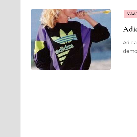
VAA
Adid
Adida
demon