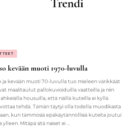
Trendi
TTEET
o kevään muoti 1970-luvulla
 ja kevään muoti 70-luvulla tuo mieleen värikkäät
vat maalitaulut pallokuvioiduilla vaatteilla ja niin
ahkeisilla housuilla, että näillä kuteilla ei kyllä
avottaa tehdä. Tämän täytyi olla todella muodikasta
naan, kun tämmösiä epäkäytännöllisiä kuteita joutui
ylleen. Mitäpä sitä naiset ei …